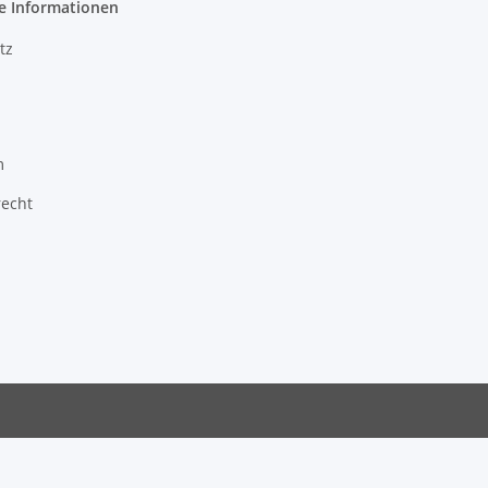
e Informationen
tz
m
recht